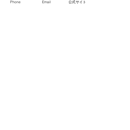
Phone
Email
公式サイト
登録の更新の年月日 令和３年８月１８日
有効期限の末日 令和８年８月１７日
事業所の名前 ペットサロンポコ
事業所の所在地 東京都墨田区錦糸２丁目
３─１０ １Ｆ
動物取扱主任者の氏名 本間洋一
ショップ案内
店名
ペットサロンポコ